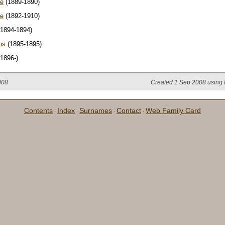
je
(1889-1890)
je
(1892-1910)
1894-1894)
os
(1895-1895)
1896-)
008
Created 1 Sep 2008 using 
Contents
Index
Surnames
Contact
Web Family Card
·
·
·
·