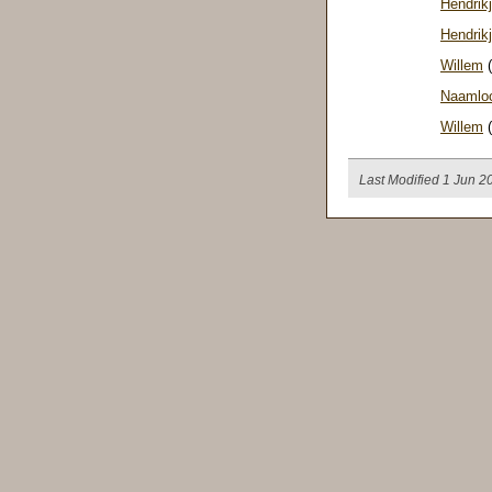
Hendrik
Hendrik
Willem
(
Naamlo
Willem
(
Last Modified 1 Jun 2