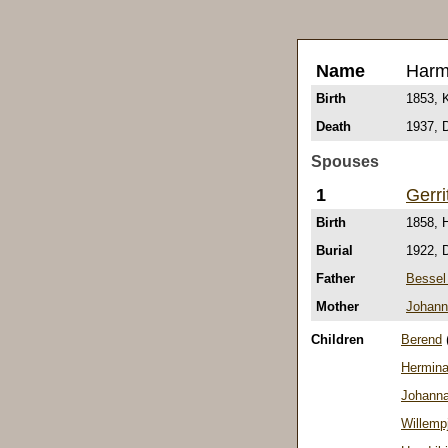
Name
Harm
Birth
1853, 
Death
1937, D
Spouses
1
Gerri
Birth
1858, 
Burial
1922, D
Father
Bessel
Mother
Johann
Children
Berend
Hermin
Johann
Willemp