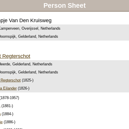
Person Sheet
pje Van Den Kruisweg
Kamperveen, Overijssel, Netherlands
oornspijk, Gelderland, Netherlands
t Regterschot
Heerde, Gelderland, Netherlands
oornspijk, Gelderland, Netherlands
 Regterschot
(1825-)
a Eilander
(1826-)
(1878-1957)
a
(1881-)
a
(1884-)
je
(1886-)